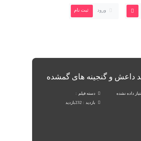
ورود
ثبت نام
ند داعش و گنجینه های گمشده
تیاز داده نشده
دسته فیلم
بازدید
232
بازدید