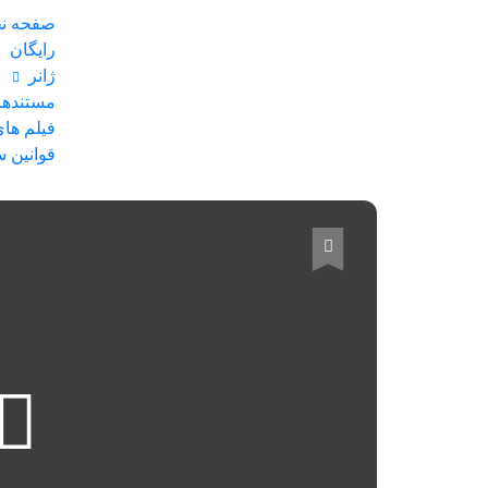
صفحه ن
رایگان
ژانر
مستندهای
فیلم های
قوانین 