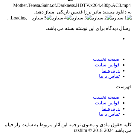
Mother.Teresa.Saint.of.Darkness.HDTV.x264.480p.AC3.mp4
به دانلود مستند مادر ترزا قدیس تاریکی امتیاز دهید.
Loading...
ارسال دیدگاه برای این نوشته بسته می باشد.
صفحه نخست
قوانین سایت
درباره ما
تماس با ما
فهرست
صفحه نخست
قوانین سایت
درباره ما
تماس با ما
کلیه حقوق مادی و معنوی ترجمه این آثار مربوط به سایت راز فیلم
می باشد razfilm © 2018-2024