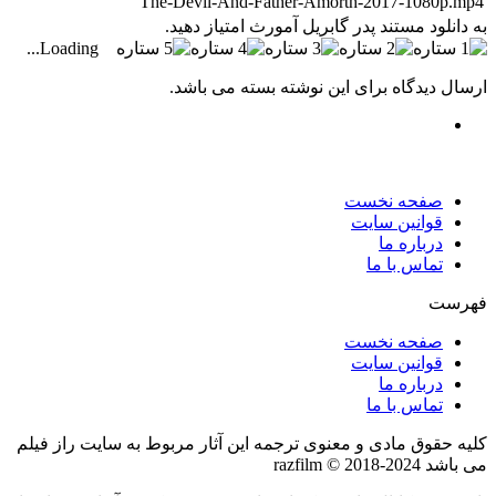
The-Devil-And-Father-Amorth-2017-1080p.mp4
به دانلود مستند پدر گابریل آمورث امتیاز دهید.
Loading...
ارسال دیدگاه برای این نوشته بسته می باشد.
صفحه نخست
قوانین سایت
درباره ما
تماس با ما
فهرست
صفحه نخست
قوانین سایت
درباره ما
تماس با ما
کلیه حقوق مادی و معنوی ترجمه این آثار مربوط به سایت راز فیلم
می باشد razfilm © 2018-2024