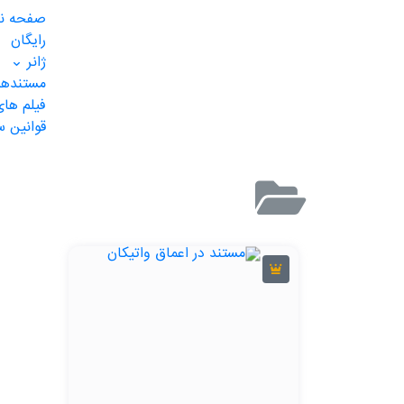
صفحه ن
رایگان
ژانر
مستندهای
فیلم های
قوانین 