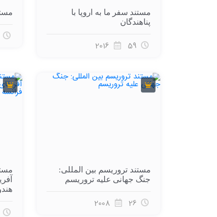
مستند سفر ما به اروپا با
مستن
پناهندگان
2016
59
مستند تروریسم بین المللی:
مستن
جنگ جهانی علیه تروریسم
آفری
هندو
2008
26