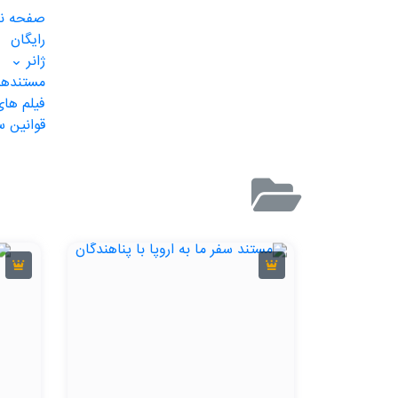
صفحه ن
رایگان
ژانر
مستندهای
فیلم های
قوانین 