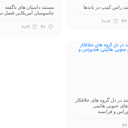
د راس کمپ در باندها
مستند داستان های ناگفته
جاسوسان آمریکایی فصل س
2007
43
2019
42
د در دل گروه های خلافکار
قای جنوبی هائیتی
راس و فرانسه
46