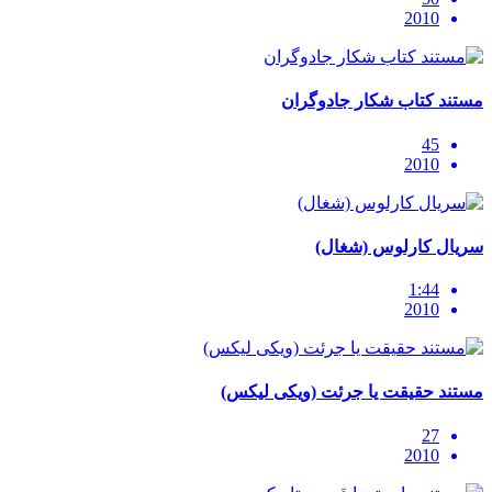
2010
مستند کتاب شکار جادوگران
45
2010
سریال کارلوس (شغال)
1:44
2010
مستند حقیقت یا جرئت (ویکی لیکس)
27
2010