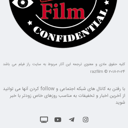
کلیه حقوق مادی و معنوی ترجمه این آثار مربوط به سایت راز فیلم می باشد
razfilm © 2018-2024
با رفتن به کانال های شبکه اجتماعی و follow کردن آنها می توانید
از آخرین اخبار و تخفیفات به مناسب روزهای خاص زودتر با خبر
شوید