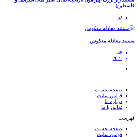
فلسطین)
52
مستند معادله معکوس
48
2021
صفحه نخست
قوانین سایت
درباره ما
تماس با ما
فهرست
صفحه نخست
قوانین سایت