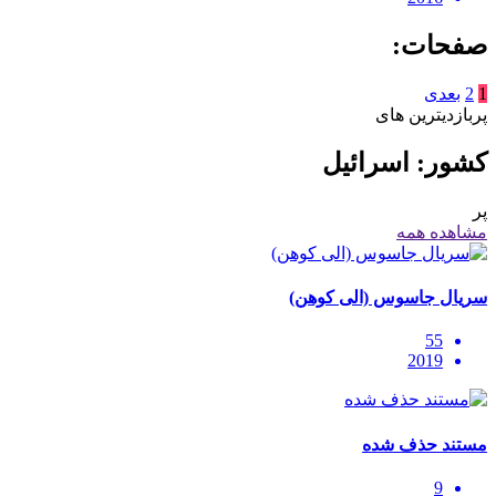
صفحات:
1
2
بعدی
پربازدیترین های
کشور: اسرائیل
پر
مشاهده همه
سریال جاسوس (الی کوهن)
55
2019
مستند حذف شده
9